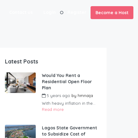
Contact us
Login
Register
Become a Host
Latest Posts
Would You Rent a
Residential Open Floor
Plan
5 years ago
by
hmnaija
With heavy inflation in the...
Read more
Lagos State Government
to Subsidize Cost of