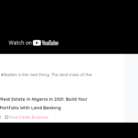
n #Ibadan is the next thing. The land mass of the…
 Real Estate In Nigeria in 2021: Build Your
Portfolio With Land Banking
1
Real Estate Business