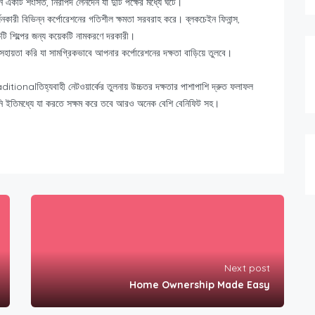
 একটি শংসিত, নিরাপদ লেনদেন যা দুটি পক্ষের মধ্যে ঘটে।
জনকারী বিভিন্ন কর্পোরেশনের গতিশীল ক্ষমতা সরবরাহ করে। ব্লকচেইন ফিনান্স,
কটি শিল্পের জন্য কয়েকটি নামকরণে দরকারী।
তে সহায়তা করি যা সামগ্রিকভাবে আপনার কর্পোরেশনের দক্ষতা বাড়িয়ে তুলবে।
tionalতিহ্যবাহী নেটওয়ার্কের তুলনায় উচ্চতর দক্ষতার পাশাপাশি দ্রুত ফলাফল
ি ইতিমধ্যে যা করতে সক্ষম করে তবে আরও অনেক বেশি বেনিফিট সহ।
Next post
Home Ownership Made Easy