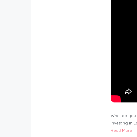
What do you 
investing in 
Read More