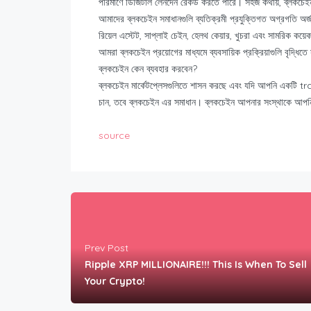
পরিমাণে ডিজিটাল লেনদেন রেকর্ড করতে পারে। সহজ কথায়, ব্লকচেইন
আমাদের ব্লকচেইন সমাধানগুলি ব্যতিক্রমী প্রযুক্তিগত অগ্রগতি অর্
রিয়েল এস্টেট, সাপ্লাই চেইন, হেলথ কেয়ার, খুচরা এবং সামরিক কয়ে
আমরা ব্লকচেইন প্রয়োগের মাধ্যমে ব্যবসায়িক প্রক্রিয়াগুলি বৃদ্ধি
ব্লকচেইন কেন ব্যবহার করবেন?
ব্লকচেইন মার্কেটপ্লেসগুলিতে শাসন করছে এবং যদি আপনি একটি tradi
চান, তবে ব্লকচেইন এর সমাধান। ব্লকচেইন আপনার সংস্থাকে আপন
source
Prev Post
Ripple XRP MILLIONAIRE!!! This Is When To Sell
Your Crypto!